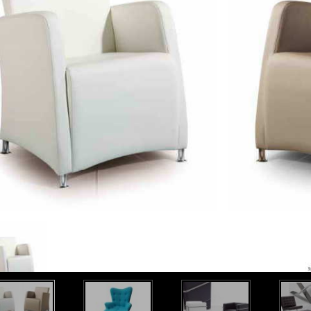
heading
ontent