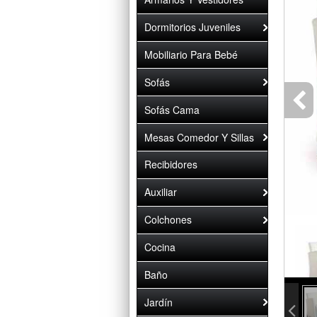
Dormitorios Juveniles
Mobiliario Para Bebé
Sofás
Sofás Cama
Mesas Comedor Y Sillas
Recibidores
Auxiliar
Colchones
Cocina
Baño
info 
Jardín
info c