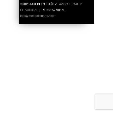
©2025 MUEBLES IBAÑEZ |
AVISO LEGAL Y
PRIVACIDAD
| Tel 968 57 90 99 -
info@mueblesibanez.com