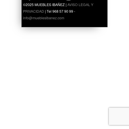
©2025 MUEBLES IBAÑEZ |
AVISO LEGAL Y
PRIVACIDAD
| Tel 968 57 90 99 -
info@mueblesibanez.com